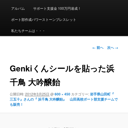
メ
ニ
アルバム
サポート支援金 100万円達成！
ュ
ー
ボート部作成パワーストーンブレスレット
私たちチームは・・・
画
← 前へ
次へ →
像
ナ
ビ
Genkiくんシールを貼った浜
ゲ
ー
千鳥 大吟醸飴
シ
ョ
公開日時:
2012年3月25日
@
600 × 450
カテゴリー:
岩手県山田町『
ン
三五十』さんの『 浜千鳥 大吟醸飴』 山田高校ボート部支援チームで
も販売！