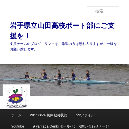
メ
イ
検
ン
索
コ
岩手県立山田高校ボート部にご支
ン
援を！
テ
ン
支援チームのブログ リンクをご希望の方は恐れ入りますがご一報を
ツ
お願い致します。
へ
移
動
メ
ホーム
2011/3/24 艇庫被災状況
pdfファイル
イ
ン
Youtube
★yamada Genki ボールペン お問い合わせページ