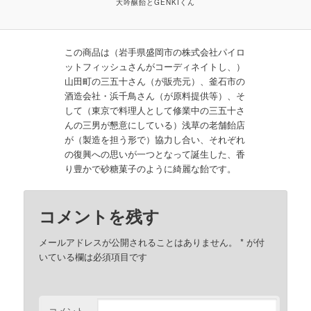
大吟醸飴とGENKIくん
この商品は（岩手県盛岡市の株式会社パイロ
ットフィッシュさんがコーディネイトし、）
山田町の三五十さん（が販売元）、釜石市の
酒造会社・浜千鳥さん（が原料提供等）、そ
して（東京で料理人として修業中の三五十さ
んの三男が懇意にしている）浅草の老舗飴店
が（製造を担う形で）協力し合い、それぞれ
の復興への思いが一つとなって誕生した、香
り豊かで砂糖菓子のように綺麗な飴です。
コメントを残す
メールアドレスが公開されることはありません。
*
が付
いている欄は必須項目です
コメント