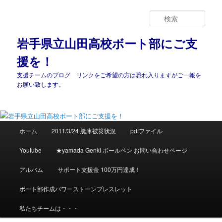
メ
イ
検
ン
索
コ
岩手県立山田高校ボート部にご支
ン
援を！
テ
ン
支援チームのブログ リンクをご希望の方は恐れ入りますがご一報を
ツ
お願い致します。
へ
移
動
メ
ホーム
2011/3/24 艇庫被災状況
pdfファイル
イ
ン
Youtube
★yamada Genki ボールペン お問い合わせページ
メ
ニ
アルバム
サポート支援金 100万円達成！
ュ
ー
ボート部作成パワーストーンブレスレット
私たちチームは・・・