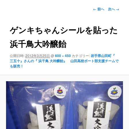
画
← 前へ
次へ →
像
ナ
ビ
ゲンキちゃんシールを貼った
ゲ
ー
浜千鳥大吟醸飴
シ
ョ
公開日時:
2012年3月25日
@
600 × 450
カテゴリー:
岩手県山田町『
ン
三五十』さんの『 浜千鳥 大吟醸飴』 山田高校ボート部支援チームで
も販売！